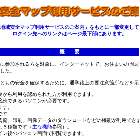
地域安全マップ利用サービスのご案内」をもとに一部変更して
ログイン先へのリンクは
ページ最下部
にあります。
概 要
に参加される方を対象に、インターネットで、お住まいの周辺
した。
どもの安全を確保するために、通学路上の要注意箇所などを示
校から利用を認められた方が利用できます。
接続できるパソコンが必要です。
ます。
です。
閲覧、印刷、画像データのダウンロードなどの機能が利用でき
は６種類です（
主な機能
参照）。
イン後のパソコン画面で閲覧できます。