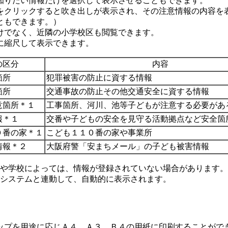
知りたい情報だけを選択して表示させることもできます。
をクリックすると吹き出しが表示され、その注意情報の内容を
ともできます。）
けでなく、近隣の小学校区も閲覧できます。
に縮尺して表示できます。
の区分
内容
箇所
犯罪被害の防止に資する情報
箇所
交通事故の防止その他交通安全に資する情報
意箇所＊１
工事箇所、河川、池等子どもが注意する必要があ
報＊１
交番や子どもの安全を見守る活動拠点など安全箇
０番の家＊１
こども１１０番の家や事業所
情報＊２
大阪府警「安まちメール」の子ども被害情報
や学校によっては、情報が登録されていない場合があります。
ムと連動して、自動的に表示されます。
ップを用途に応じＡ４、Ａ３、Ｂ４の用紙に印刷することがで