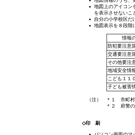
地図情報のうち、
地図上のアイコン
を表示させないこ
自分の小学校区だ
地図表示を８段階
情報
防犯要注意
交通要注意
その他要注
地域安全情
こども１１
子ども被害
（注） ＊１ 市町村
＊２ 府警のシステ
◇印 刷
パソコン画面のマ