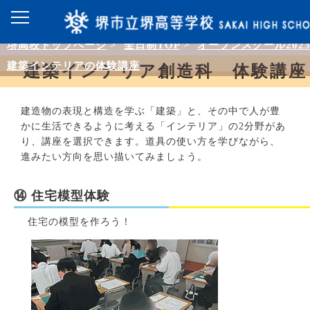
堺高校トップページ
>
全日制TOP
>
オープンスクール202
建築インテリアの体験講座
建築インテリア創造科 体験講座
建造物の表現と構造を学ぶ「建築」と、その中で人が豊
かに生活できるように考える「インテリア」の2分野があ
り、講座を選択できます。道具の使い方を学びながら、
進みたい方向を思い描いてみましょう。
⑭ 住宅模型体験
住宅の模型を作ろう！