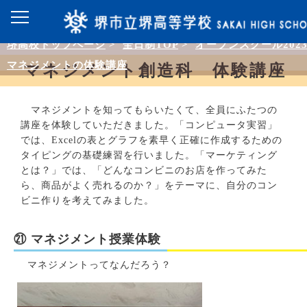
堺高校トップページ
>
全日制TOP
>
オープンスクール202
マネジメントの体験講座
マネジメント創造科 体験講座
マネジメントを知ってもらいたくて、全員にふたつの
講座を体験していただきました。「コンピュータ実習」
では、Excelの表とグラフを素早く正確に作成するための
タイピングの基礎練習を行いました。「マーケティング
とは？」では、「どんなコンビニのお店を作ってみた
ら、商品がよく売れるのか？」をテーマに、自分のコン
ビニ作りを考えてみました。
㉑ マネジメント授業体験
マネジメントってなんだろう？