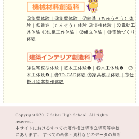
⑤旋盤体験｜⑥旋盤体験｜⑦鋳造（ちゅうぞう）体
験｜⑧鍛造（たんぞう）体験 ⑨溶接体験｜⑩電動工
具体験 ⑪鉄板工作体験｜⑫組立体験｜⑬電池づくり
体験
⑭住宅模型体験｜⑮木工体験❶｜⑯木工体験❷｜⑰
木工体験❸｜⑱3D-CAD体験 ⑲家具模型体験｜⑳仕
掛け絵本制作体験
Copyright©2017 Sakai High School. All rights
reserved.
本サイトにおけるすべての著作権は堺市立堺高等学校
にあります。 すべての画像・資料などのデータの無断